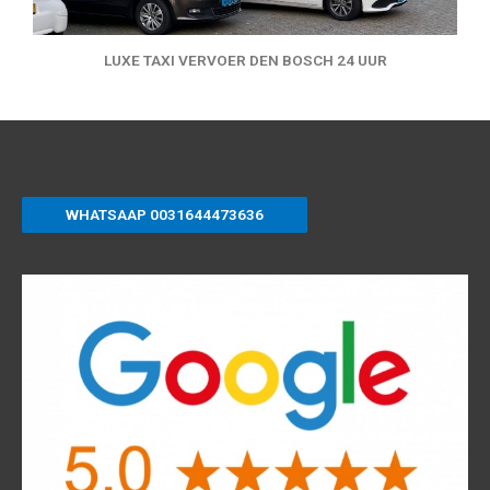
LUXE TAXI VERVOER DEN BOSCH 24 UUR
WHATSAAP 0031644473636