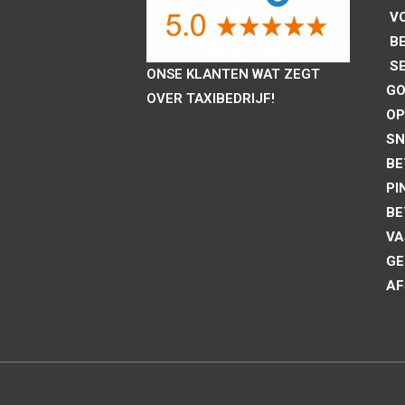
VO
B
SE
ONSE KLANTEN WAT ZEGT
GO
OVER TAXIBEDRIJF!
OP
SN
BE
PI
BE
VA
GE
AF