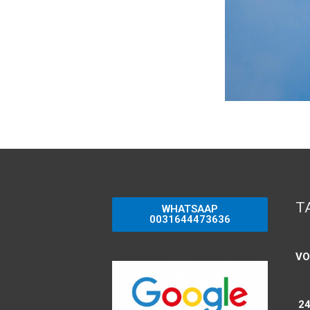
T
WHATSAAP
0031644473636
VO
24