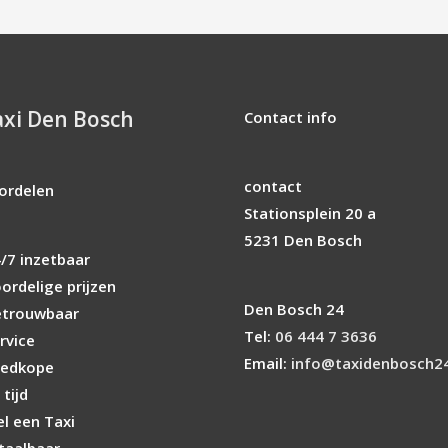
axi Den Bosch
Contact info
contact
ordelen
Stationsplein 20 a
5231 Den Bosch
/7 inzetbaar
ordelige prijzen
Den Bosch 24
trouwbaar
Tel:
06 444 7 3636
rvice
Email:
info@taxidenbosch24
edkope
tijd
el een Taxi
taalbaar