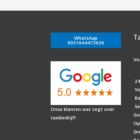
T
WhatsAap
0031644473636
Vo
24
Vo
Be
Se
Onse klanten wat zegt over
Go
taxibedrijf!
Op 
Sn
Be