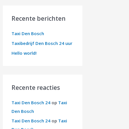
k
e
Recente berichten
n
n
Taxi Den Bosch
a
Taxibedrijf Den Bosch 24 uur
a
Hello world!
r
:
Recente reacties
Taxi Den Bosch 24
op
Taxi
Den Bosch
Taxi Den Bosch 24
op
Taxi