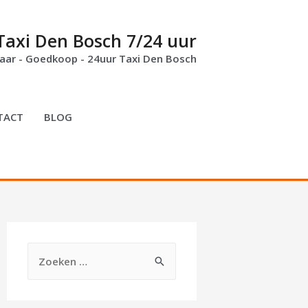
Taxi Den Bosch 7/24 uur
ar - Goedkoop - 24uur Taxi Den Bosch
TACT
BLOG
Z
o
e