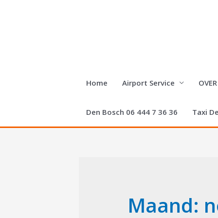
Doorgaan
naar
inhoud
Home
Airport Service
OVER
Den Bosch 06 444 7 36 36
Taxi D
Maand:
n